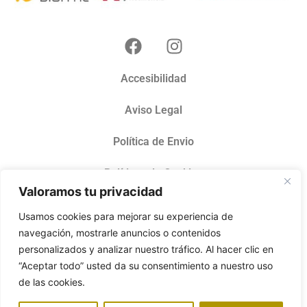
Accesibilidad
Aviso Legal
Política de Envio
Políticas de Cookies
Valoramos tu privacidad
Políticas de Privacidad
Usamos cookies para mejorar su experiencia de
navegación, mostrarle anuncios o contenidos
Terminos del servicio
personalizados y analizar nuestro tráfico. Al hacer clic en
janireduranmolina@gmail.com
“Aceptar todo” usted da su consentimiento a nuestro uso
647 35 35 03
de las cookies.
Calle Villar y Villate Kalea, 8, 48910 Sestao, Bizkaia
Horario 10:00 - 13:30 y 17:30 - 20:00