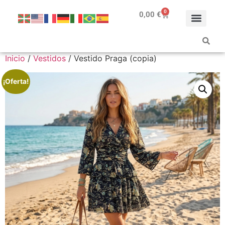
0
0,00
€
Inicio
/
Vestidos
/ Vestido Praga (copia)
¡Oferta!