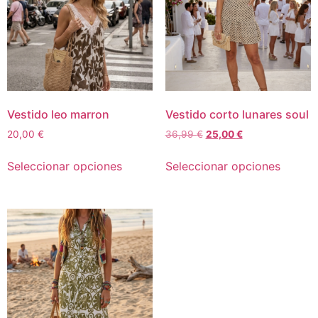
Vestido leo marron
Vestido corto lunares soul
20,00
€
36,99
€
25,00
€
Seleccionar opciones
Seleccionar opciones