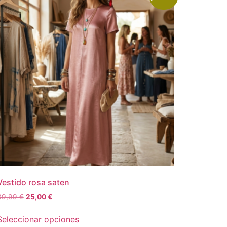
Vestido rosa saten
39,99
€
25,00
€
Seleccionar opciones