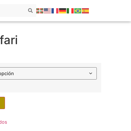
fari
dos