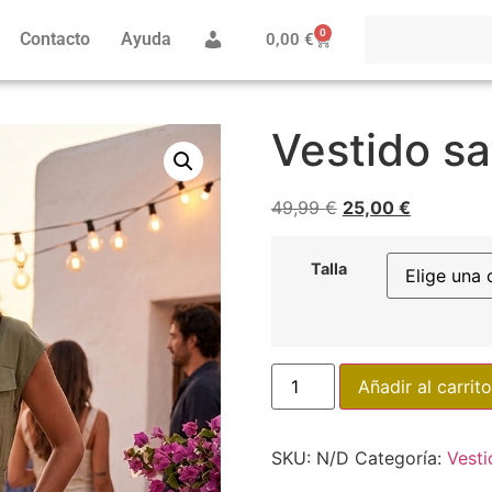
0
Contacto
Ayuda
0,00
€
Vestido sa
49,99
€
25,00
€
Talla
Añadir al carrito
SKU:
N/D
Categoría:
Vesti