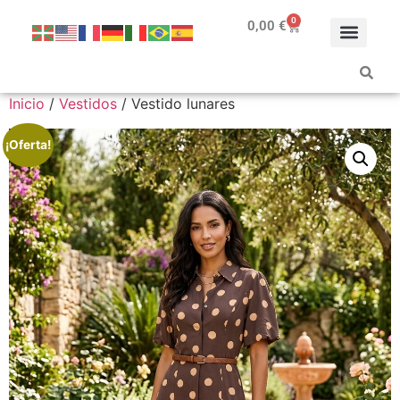
0
0,00
€
Inicio
/
Vestidos
/ Vestido lunares
¡Oferta!